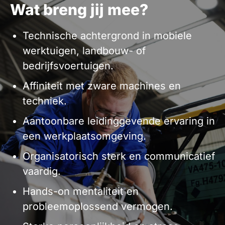
Wat breng jij mee?
Technische achtergrond in mobiele
werktuigen, landbouw- of
bedrijfsvoertuigen.
Affiniteit met zware machines en
techniek.
Aantoonbare leidinggevende ervaring in
een werkplaatsomgeving.
Organisatorisch sterk en communicatief
vaardig.
Hands-on mentaliteit en
probleemoplossend vermogen.