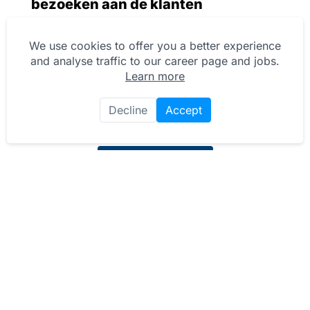
bezoeken aan de klanten
We use cookies to offer you a better experience
Ben je enthousiast?
and analyse traffic to our career page and jobs.
Learn more
Solliciteer nu!
Decline
Accept
Solliciteer nu
Wie ben jij?
Geen eindeloze eisen of perfecte
kandidaat verhalen. We zoeken gewoon
een vakbekwame monteur die z'n werk